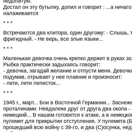
недопитую.
Достал он эту бутылку, допил и говорит : ...а ничаго
налаживается
* * *
Встречаются два клитора, один другому: - Слышь, 
фригидный. - Не верь, все злые языки...
* * *
Маленькая девочка очень крепко держит в руках зо
Рыбка практически задыхаясь говорит:
- девочка, загадай желание и отпусти меня. Девочк
подумав, отрывает у нее плавник и произносит:
- лети, лети лепесток...
* * *
1945 г., март... Бои в Восточной Германии... Засне
проталинами. Hевдалеке друг от друга два окопа - 
немецкий... В нашем готовятся к атаке, а в немецк
пулемет для прикрытия отступления. У пулемета (
прошедший всю войну с 39-го, и два (С)осунка, не