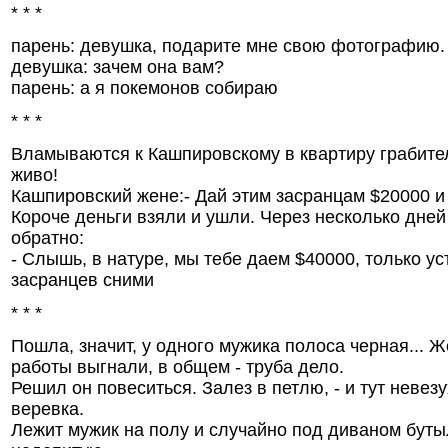
* * *
парень: девушка, подарите мне свою фотографию.
девушка: зачем она вам?
парень: а я покемонов собираю
* * *
Вламываются к Кашпировскому в квартиру грабител
живо!
Кашпировский жене:- Дай этим засранцам $20000 и
Короче деньги взяли и ушли. Через несколько дне
обратно:
- Слышь, в натуре, мы тебе даем $40000, только ус
засранцев сними
* * *
Пошла, значит, у одного мужика полоса черная... Ж
работы выгнали, в общем - труба дело.
Решил он повеситься. Залез в петлю, - и тут невез
веревка.
Лежит мужик на полу и случайно под диваном буты