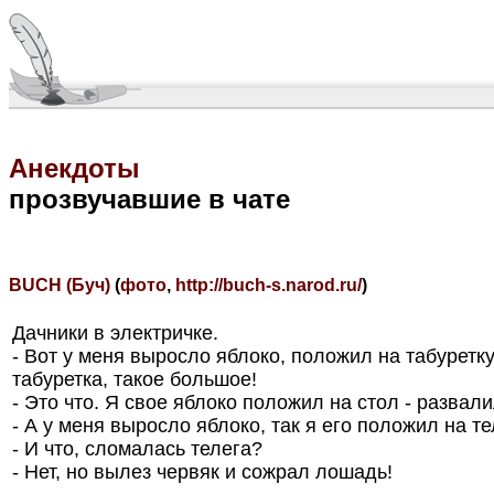
Анекдоты
прозвучавшие в чате
BUCH (Буч)
(
фото
,
http://buch-s.narod.ru/
)
Дачники в электpичке.
- Вот у меня выpосло яблоко, положил на табуpетк
табуpетка, такое большое!
- Это что. Я свое яблоко положил на стол - pазвали
- А у меня выpосло яблоко, так я его положил на тел
- И что, сломалась телега?
- Hет, но вылез чеpвяк и сожpал лошадь!