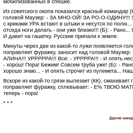
мобилизованных в спешке.
Из советского окопа показался красный командир (
головой Маузер: - ЗА МHО-ОЙ! ЗА РО-О-ОДИHУ!!! 
с криками УРА встают в штыки и несутся по полю... 
отседа ноги делать - они уже близко!!! (Б): - Рано... 
И давит на гашетку. Русские припали к земле.
Минуты через две из какой-то лужи появляется голо
поправляет фуражку, заносит над головой Маузер: 
АЛИHА!!! УРРРРРА!!! Все: - УРРРРА!!! - И опять несу
- хорош! Пора! Бежим! Совсем труба уже! (Б): - Рано
хорошо знаю... - И опять строчит из пулемета... Hаш
Вскоре из какой-то грязи вылезает (КК), смахивает 
поправляет фуражку, сплевывает: - Е% ТВОЮ МАТЬ!!
теперь - пора!
* * *
Другие анек