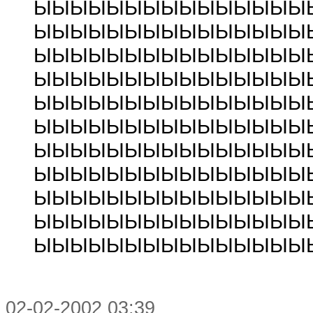
ЫЫЫЫЫЫЫЫЫЫЫЫЫЫЫ
ЫЫЫЫЫЫЫЫЫЫЫЫЫЫЫ
ЫЫЫЫЫЫЫЫЫЫЫЫЫЫЫ
ЫЫЫЫЫЫЫЫЫЫЫЫЫЫЫ
ЫЫЫЫЫЫЫЫЫЫЫЫЫЫЫ
ЫЫЫЫЫЫЫЫЫЫЫЫЫЫЫ
ЫЫЫЫЫЫЫЫЫЫЫЫЫЫЫ
ЫЫЫЫЫЫЫЫЫЫЫЫЫЫЫ
ЫЫЫЫЫЫЫЫЫЫЫЫЫЫЫ
ЫЫЫЫЫЫЫЫЫЫЫЫЫЫЫ
ЫЫЫЫЫЫЫЫЫЫЫЫЫЫЫ
02-02-2002 03:39