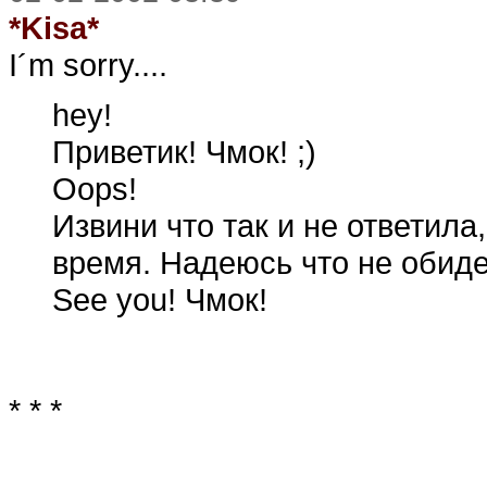
*Kisa*
I´m sorry....
hey!
Приветик! Чмок! ;)
Oops!
Извини что так и не ответила
время. Надеюсь что не обиде
See you! Чмок!
* * *