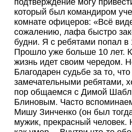
подтверждение могу привест
который был командиром учеб
комнате офицеров: «Всё вид
сожалению, лафа быстро зак
будни. Я с ребятами попал в 
Прошло уже больше 10 лет. Кт
жизнь идет своим чередом. Н
Благодарен судьбе за то, чт
замечательными ребятами, хо
пор общаемся с Димой Шабл
Блиновым. Часто вспоминаем
Мишу Зинченко (он был тогда
мужик, прекрасный человек. Н
как умер… Внутри что-то об