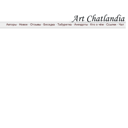
Авторы
·
Новое
·
Отзывы
·
Беседка
·
Табуретка
·
Анекдоты
·
Кто о чём
·
Ссылки
·
Чат