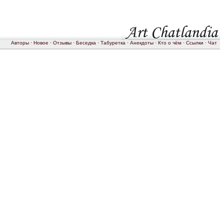
Авторы
·
Новое
·
Отзывы
·
Беседка
·
Табуретка
·
Анекдоты
·
Кто о чём
·
Ссылки
·
Чат