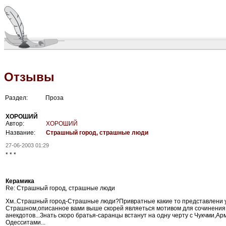
Отзывы
Раздел:
Проза
ХОРОШИЙ
Автор:
ХОРОШИЙ
Название:
Страшный город, страшные люди
27-06-2003 01:29
* * *
Керамика
Re: Страшный город, страшные люди
Хм..Страшный город-Страшные люди?Привратные какие то представлени у
Страшном,описанное вами выше скорей являеться мотивом для сочинения
анекдотов...Знать скоро братья-саранцы встанут на одну черту с Чукчми,Ар
Одесситами...