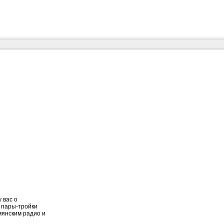
 вас о
 пары-тройки
мянским радио и