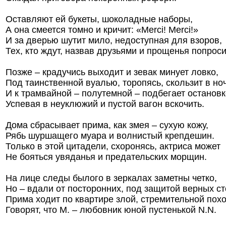
Оставляют ей букеты, шоколадные наборы,
А она смеется томно и кричит: «Merci! Merci!»
И за дверью шутит мило, недоступная для взоров,
Тех, кто ждут, назвав друзьями и прощенья попроси
Позже – крадучись выходит и зевак минует ловко,
Под таинственной вуалью, торопясь, скользит в но
И к трамвайной – полутемной – подбегает остановк
Успевая в неуклюжий и пустой вагон вскочить.
Дома сбрасывает прима, как змея – сухую кожу,
Рябь шуршащего муара и волнистый крепдешин.
Только в этой цитадели, схоронясь, актриса может
Не бояться увяданья и предательских морщин.
На лице следы былого в зеркалах заметны четко,
Но – вдали от посторонних, под защитой верных ст
Прима ходит по квартире злой, стремительной похо
Говорят, что М. – любовник юной пустенькой N.N.