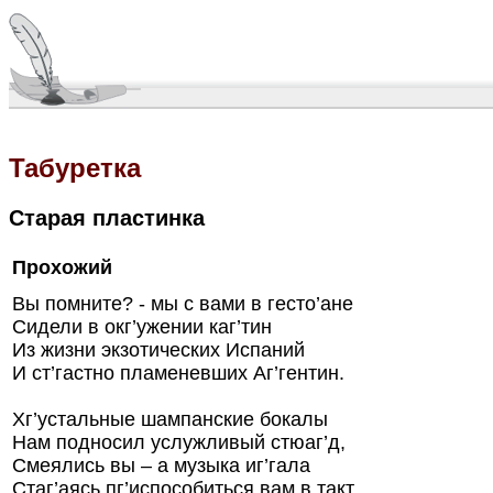
Табуретка
Старая пластинка
Прохожий
Вы помните? - мы с вами в гесто’ане
Сидели в окг’ужении каг’тин
Из жизни экзотических Испаний
И ст’гастно пламеневших Аг’гентин.
Хг’устальные шампанские бокалы
Нам подносил услужливый стюаг’д,
Смеялись вы – а музыка иг’гала
Стаг’аясь пг’испособиться вам в такт.