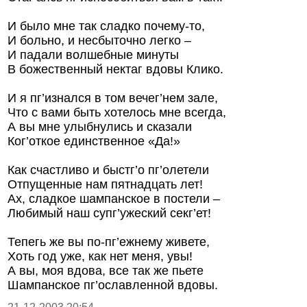
И было мне так сладко почему-то,
И больно, и несбыточно легко –
И падали волшебные минуты
В божественный нектаг вдовы Клико.
И я пг’изнался в том вечег’нем зале,
Что с вами быть хотелось мне всегда,
А вы мне улыбнулись и сказали
Ког’откое единственное «Да!»
Как счастливо и быстг’о пг’олетели
Отпущенные нам пятнадцать лет!
Ах, сладкое шампанское в постели –
Любимый наш супг’ужеский секг’ет!
Тепегь же вы по-пг’ежнему живете,
Хоть год уже, как нет меня, увы!
А вы, моя вдова, все так же пьете
Шампанское пг’ославленной вдовы.
21-12-2003 20:54