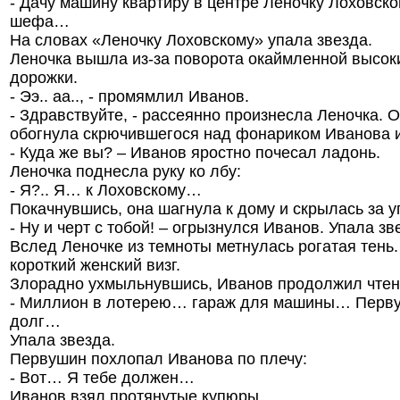
- Дачу машину квартиру в центре Леночку Лоховско
шефа…
На словах «Леночку Лоховскому» упала звезда.
Леночка вышла из-за поворота окаймленной высок
дорожки.
- Ээ.. аа.., - промямлил Иванов.
- Здравствуйте, - рассеянно произнесла Леночка. 
обогнула скрючившегося над фонариком Иванова и
- Куда же вы? – Иванов яростно почесал ладонь.
Леночка поднесла руку ко лбу:
- Я?.. Я… к Лоховскому…
Покачнувшись, она шагнула к дому и скрылась за у
- Ну и черт с тобой! – огрызнулся Иванов. Упала зв
Вслед Леночке из темноты метнулась рогатая тень
короткий женский визг.
Злорадно ухмыльнувшись, Иванов продолжил чтени
- Миллион в лотерею… гараж для машины… Перву
долг…
Упала звезда.
Первушин похлопал Иванова по плечу:
- Вот… Я тебе должен…
Иванов взял протянутые купюры.