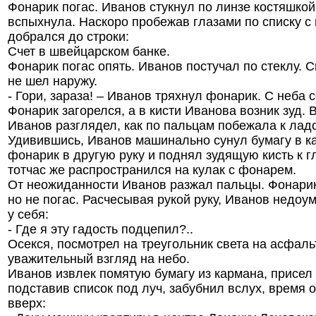
Фонарик погас. Иванов стукнул по линзе костяшкой
вспыхнула. Наскоро пробежав глазами по списку с
добрался до строки:
Счет в швейцарском банке.
Фонарик погас опять. Иванов постучал по стеклу. С
не шел наружу.
- Гори, зараза! – Иванов тряхнул фонарик. С неба 
Фонарик загорелся, а в кисти Иванова возник зуд. 
Иванов разглядел, как по пальцам побежала к лад
Удивившись, Иванов машинально сунул бумагу в к
фонарик в другую руку и поднял зудящую кисть к 
тотчас же распространился на кулак с фонарем.
От неожиданности Иванов разжал пальцы. Фонарик
но не погас. Расчесывая рукой руку, Иванов недоу
у себя:
- Где я эту гадость подцепил?..
Осекся, посмотрел на треугольник света на асфаль
уважительный взгляд на небо.
Иванов извлек помятую бумагу из кармана, присел 
подставив список под луч, забубнил вслух, время 
вверх: