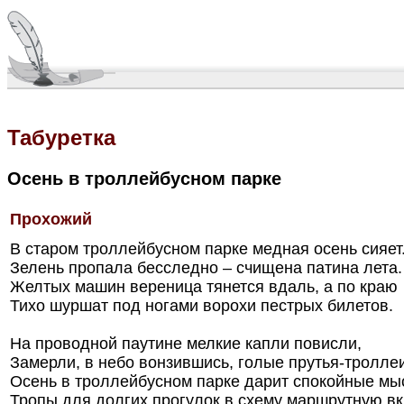
Табуретка
Осень в троллейбусном парке
Прохожий
В старом троллейбусном парке медная осень сияет
Зелень пропала бесследно – счищена патина лета.
Желтых машин вереница тянется вдаль, а по краю
Тихо шуршат под ногами ворохи пестрых билетов.
На проводной паутине мелкие капли повисли,
Замерли, в небо вонзившись, голые прутья-троллеи
Осень в троллейбусном парке дарит спокойные мы
Тропы для долгих прогулок в схему маршрутную вк