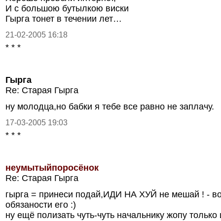
И с большою бутылкою виски
Гырга тонет в течении лет…
21-02-2005 16:18
* * *
Гырга
Re: Старая Гырга
ну молодца,но бабки я тебе все равно не заплачу.
17-03-2005 19:03
* * *
неумытыйпоросёнок
Re: Старая Гырга
гырга = принеси подай,ИДИ НА ХУЙ не мешай ! - во
обязаности его :)
ну ещё полизать чуть-чуть начальнику жопу только и в