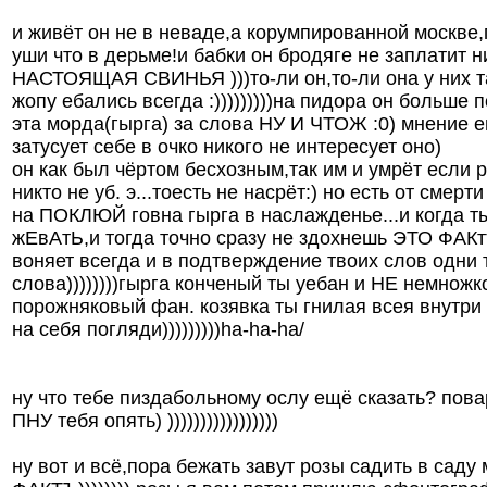
и живёт он не в неваде,а корумпированной москве,
уши что в дерьме!и бабки он бродяге не заплатит ни
НАСТОЯЩАЯ СВИНЬЯ )))то-ли он,то-ли она у них т
жопу ебались всегда :)))))))))на пидора он больше 
эта морда(гырга) за слова НУ И ЧТОЖ :0) мнение е
затусует себе в очко никого не интересует оно)
он как был чёртом бесхозным,так им и умрёт если 
никто не уб. э...тоесть не насрёт:) но есть от смерт
на ПОКЛЮЙ говна гырга в наслажденье...и когда т
жЕвАтЬ,и тогда точно сразу не здохнешь ЭТО ФАКтъ
воняет всегда и в подтверждение твоих слов одни 
слова))))))))гырга конченый ты уебан и НЕ немнож
порожняковый фан. козявка ты гнилая всея внутри 
на себя погляди)))))))))ha-ha-ha/
ну что тебе пиздабольному ослу ещё сказать? пов
ПНУ тебя опять) )))))))))))))))))
ну вот и всё,пора бежать завут розы садить в саду 