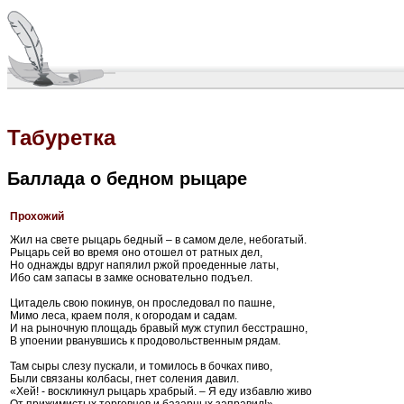
Табуретка
Баллада о бедном рыцаре
Прохожий
Жил на свете рыцарь бедный – в самом деле, небогатый.
Рыцарь сей во время оно отошел от ратных дел,
Но однажды вдруг напялил ржой проеденные латы,
Ибо сам запасы в замке основательно подъел.
Цитадель свою покинув, он проследовал по пашне,
Мимо леса, краем поля, к огородам и садам.
И на рыночную площадь бравый муж ступил бесстрашно,
В упоении рванувшись к продовольственным рядам.
Там сыры слезу пускали, и томилось в бочках пиво,
Были связаны колбасы, гнет соления давил.
«Хей! - воскликнул рыцарь храбрый. – Я еду избавлю живо
От прижимистых торговцев и базарных заправил!»