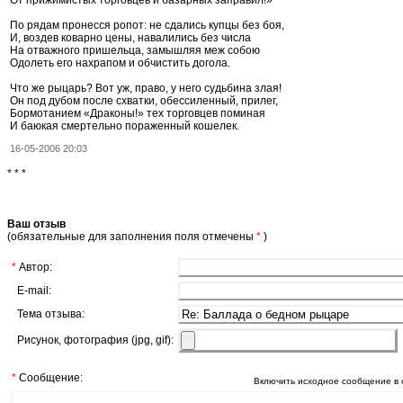
По рядам пронесся ропот: не сдались купцы без боя,
И, воздев коварно цены, навалились без числа
На отважного пришельца, замышляя меж собою
Одолеть его нахрапом и обчистить догола.
Что же рыцарь? Вот уж, право, у него судьбина злая!
Он под дубом после схватки, обессиленный, прилег,
Бормотанием «Драконы!» тех торговцев поминая
И баюкая смертельно пораженный кошелек.
16-05-2006 20:03
* * *
Ваш отзыв
(обязательные для заполнения поля отмечены
*
)
*
Автор:
E-mail:
Тема отзыва:
Рисунок, фотография (jpg, gif):
*
Сообщение:
Включить исходное сообщение в 