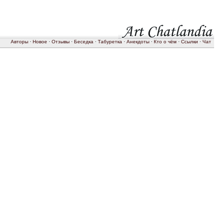
Авторы
·
Новое
·
Отзывы
·
Беседка
·
Табуретка
·
Анекдоты
·
Кто о чём
·
Ссылки
·
Чат