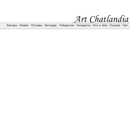
Авторы
·
Новое
·
Отзывы
·
Беседка
·
Табуретка
·
Анекдоты
·
Кто о чём
·
Ссылки
·
Чат