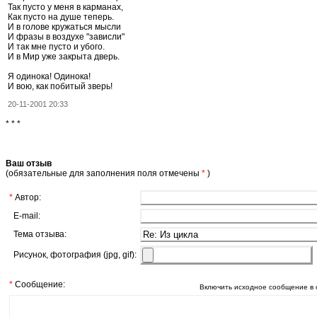
Так пусто у меня в карманах,
Как пусто на душе теперь.
И в голове кружаться мысли
И фразы в воздухе "зависли"
И так мне пусто и убого.
И в Мир уже закрыта дверь.
Я одинока! Одинока!
И вою, как побитый зверь!
20-11-2001 20:33
* * *
Ваш отзыв
(обязательные для заполнения поля отмечены
*
)
*
Автор:
E-mail:
Тема отзыва:
Рисунок, фотография (jpg, gif):
*
Сообщение:
Включить исходное сообщение в 