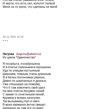
И черти, что есть сил, колотят палкой
Меня за те грехи, что сделаны не мной.
20-11-2001 20:18
* * *
Лагунка
(
laguna@atlant.ru
)
Из цикла "Одиночество"
Я позабыта, позаброшена
И в платье сереньком в горошинах
Иду по улицам пустынным
Широким, темным, очень длинным.
Я в белых босоножках рваных,
Давно по шарпанных и драных.
Уже спешащих на помойку,
Что б там закончить свой удел.
На мне платок безумно синий
С каким-то сочетаньем линий,
Кружков и всяких загогулин.
Так вызывающ,глуп и смел.
В моих карманах ветер свищет.
напрасно он там что-то ищет.