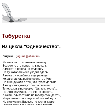
Табуретка
Из цикла "Одиночество".
Лагунка
(
laguna@atlant.ru
)
Я стала часто плакать и помногу.
Возможно это нервы, иль печаль.
А может, я нашла не ту дорогу
Не ту, которая меня уводит вдаль.
А может, я ошиблась еще раньще,
Когда спешила выбор сделать в Мир,
Но я не думала о том, что будет дальше,
А на достигнутом устроила свой пир.
Теперь, как в поговорке: "близок локоть"...
Но , что случилось , то у ж не вернуть.
А жизнь сливает мне на голову свой деготь,
И призывает до конца пройти свой путь.
Но сил уж нет. Влачусь по жизни жалко.
Глотая слезы, умываясь злой тоской.