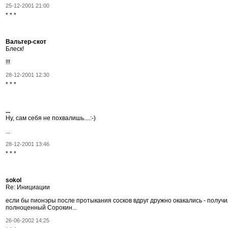
25-12-2001 21:00
* * *
Вальтер-скот
Блеск!
!!!
28-12-2001 12:30
* * *
...
Ну, сам себя не похвалишь....:-)
...
28-12-2001 13:46
* * *
sokol
Re: Инициации
если бы пионэры после протыкания сосков вдруг дружно окакались - получ
полноценный Сорокин...
26-06-2002 14:25