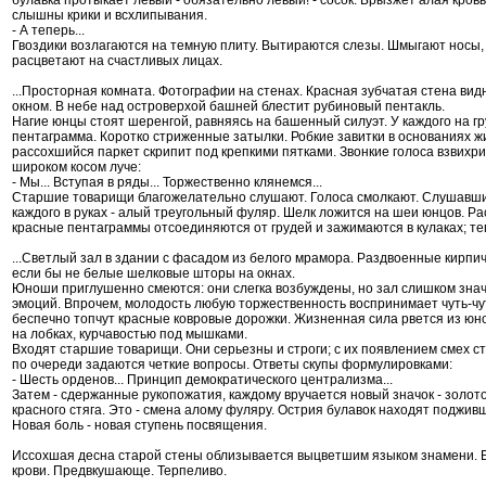
слышны крики и всхлипывания.
- А теперь...
Гвоздики возлагаются на темную плиту. Вытираются слезы. Шмыгают носы,
расцветают на счастливых лицах.
...Просторная комната. Фотографии на стенах. Красная зубчатая стена ви
окном. В небе над островерхой башней блестит рубиновый пентакль.
Нагие юнцы стоят шеренгой, равняясь на башенный силуэт. У каждого на гр
пентаграмма. Коротко стриженные затылки. Робкие завитки в основаниях ж
рассохшийся паркет скрипит под крепкими пятками. Звонкие голоса взвихр
широком косом луче:
- Мы... Вступая в ряды... Торжественно клянемся...
Старшие товарищи благожелательно слушают. Голоса смолкают. Слушавши
каждого в руках - алый треугольный фуляр. Шелк ложится на шеи юнцов. Ра
красные пентаграммы отсоединяются от грудей и зажимаются в кулаках; теп
...Светлый зал в здании с фасадом из белого мрамора. Раздвоенные кирпи
если бы не белые шелковые шторы на окнах.
Юноши приглушенно смеются: они слегка возбуждены, но зал слишком зна
эмоций. Впрочем, молодость любую торжественность воспринимает чуть-чут
беспечно топчут красные ковровые дорожки. Жизненная сила рвется из юн
на лобках, курчавостью под мышками.
Входят старшие товарищи. Они серьезны и строги; с их появлением смех с
по очереди задаются четкие вопросы. Ответы скупы формулировками:
- Шесть орденов... Принцип демократического централизма...
Затем - сдержанные рукопожатия, каждому вручается новый значок - золо
красного стяга. Это - смена алому фуляру. Острия булавок находят подживш
Новая боль - новая ступень посвящения.
Иссохшая десна старой стены облизывается выцветшим языком знамени. Б
крови. Предвкушающе. Терпеливо.