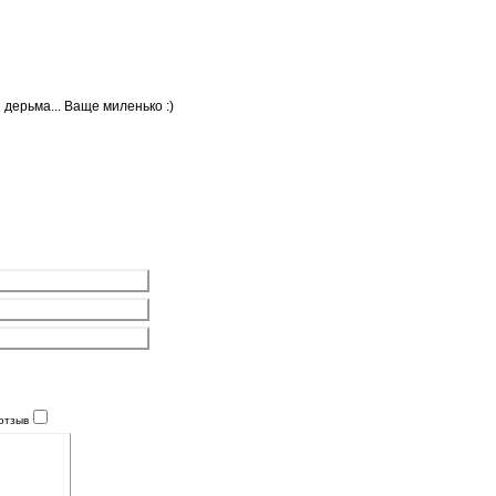
дерьма... Ваще миленько :)
отзыв