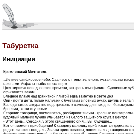
Табуретка
Инициации
Кремлевский Мечтатель
...Летнее сапфировое небо. Сад - все оттенки зеленого; густая листва нас
газонами. Асфальт выбелен солнцем.
Цвет кирпича неподвластен времени, как кровь гемофилика. Сдвоенные зу
огрызаются векам.
Бледное пламя над гранитной плитой едва заметно в свете дня.
Они - почти дети, голые мальчики с букетами в потных руках, щуплые тела
Все одинаково аккуратно подстрижены к важному для них дню - безыскусны
бровями, виски-ступеньки.
Старшие товарищи, посмеиваясь, разбирают значки - красные пентаграммы
кудрявый мальчик лукаво улыбается из белого защитного круга в центре.
- Этот день... Сегодня, у этого священного огня... Вы, будущие...
Вот он, момент приобщения! К каждому мальчику приближается держатель 
родители стоят поодаль. Значки приготовлены, ловкие пальцы защипывают 
булавка протыкает левый - обязательно левый! - сосок. Брызжет алая кровь