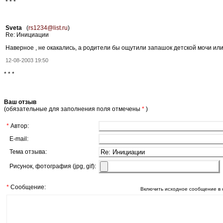
* * *
Sveta
(
rs1234@list.ru
)
Re: Инициации
Наверное , не окакались, а родители бы ощутили запашок детской мочи или 
12-08-2003 19:50
* * *
Ваш отзыв
(обязательные для заполнения поля отмечены
*
)
*
Автор:
E-mail:
Тема отзыва:
Рисунок, фотография (jpg, gif):
*
Сообщение:
Включить исходное сообщение в 