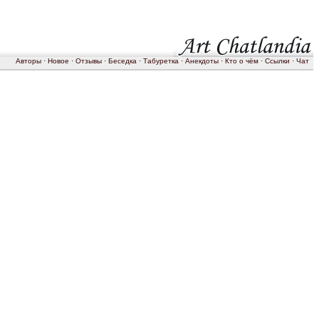
Авторы
·
Новое
·
Отзывы
·
Беседка
·
Табуретка
·
Анекдоты
·
Кто о чём
·
Ссылки
·
Чат