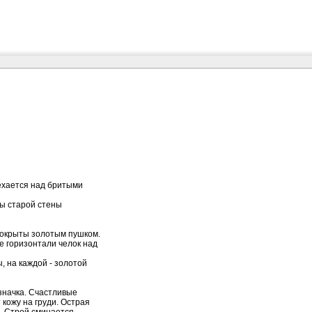
мехается над бритыми
бы старой стены
 покрыты золотым пушком.
е горизонтали челок над
, на каждой - золотой
значка. Счастливые
кожу на груди. Острая
. Строй сминается,