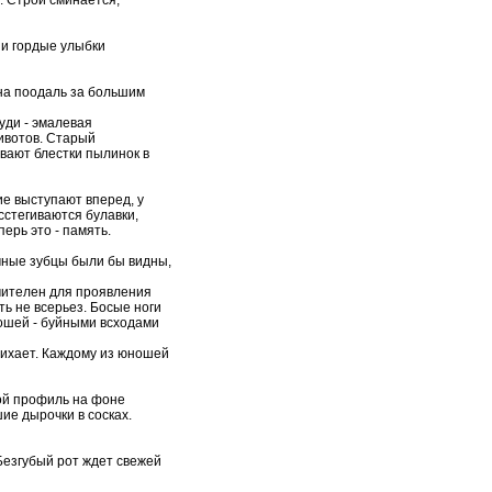
 и гордые улыбки
дна поодаль за большим
уди - эмалевая
ивотов. Старый
ивают блестки пылинок в
е выступают вперед, у
сстегиваются булавки,
ерь это - память.
чные зубцы были бы видны,
чителен для проявления
ь не всерьез. Босые ноги
ошей - буйными всходами
тихает. Каждому из юношей
той профиль на фоне
ие дырочки в сосках.
езгубый рот ждет свежей