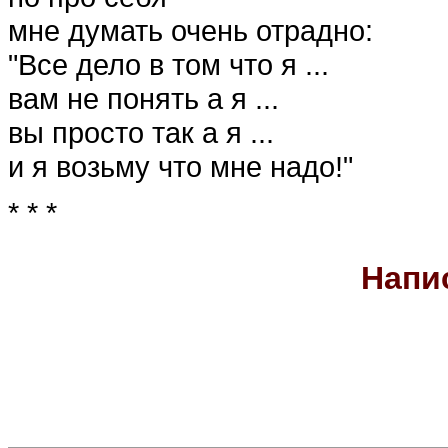
мне думать очень отрадно:
"Все дело в том что я ...
вам не понять а я ...
вы просто так а я ...
и я возьму что мне надо!"
* * *
Напи