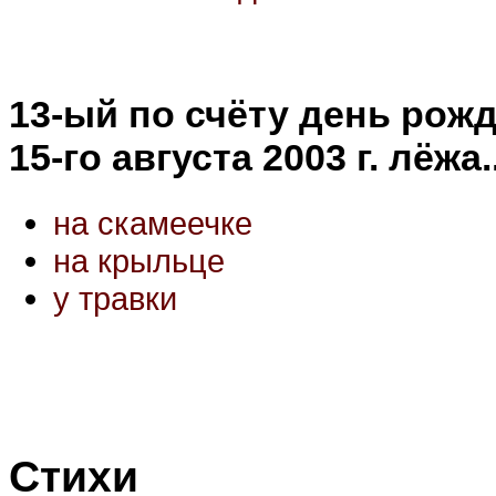
13-ый по счёту день рож
15-го августа 2003 г. лёжа..
на скамеечке
на крыльце
у травки
Стихи