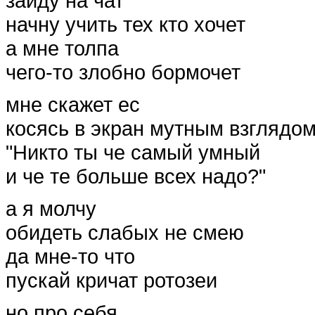
зайду на чат
начну учить тех кто хочет
а мне толпа
чего-то злобно бормочет
мне скажет ес
косясь в экран мутным взглядо
"Никто ты че самый умный
и че те больше всех надо?"
а я молчу
обидеть слабых не смею
да мне-то что
пускай кричат ротозеи
но про себя