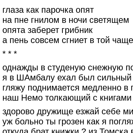
глаза как парочка опят
на пне гнилом в ночи светящем
опята заберет грибник
а пень совсем сгниет в той чащ
* * *
однажды в студеную снежную п
я в ШАмбалу ехал был сильный
гляжу поднимается медленно в 
наш Немо толкающий с книгами
здорово дружище езжай себе м
уж больно ты грозен как я погля
откуда брат книжки ? из Томска