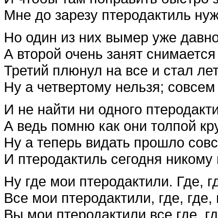
Мне до зарезу птеродактиль нуж
Но один из них вымер уже давно
А второй очень занят снимается 
Третий плюнул на все и стал ле
Ну а четвертому нельзя; совсе
И не найти ни одного птеродакт
А ведь помню как они толпой кр
Ну а теперь видать прошло сов
И птеродактиль сегодня никому 
Ну где мои птеродактили. Где, гд
Все мои птеродактили, где, где, 
Вы мои птеродактили все где, гд