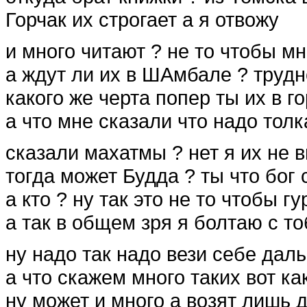
Горчак их строгает а я отвожу
и много читают ? не то чтобы мн
а ждут ли их в ШАмбале ? трудн
какого же черта попер ты их в го
а что мне сказали что надо толка
сказали махатмы ? нет я их не в
тогда может Будда ? ты что бог с
а кто ? ну так это не то чтобы гу
а так в общем зря я болтаю с то
ну надо так надо вези себе дал
а что скажем много таких вот ка
ну может и много а возят лишь 