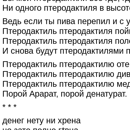
Ни одного птеродактиля в высот
Ведь если ты пива перепил и с 
Птеродактиль птеродактиля пойм
Птеродактиль птеродактиля пол
И снова будут птеродактилями 
Птеродактиль птеродактилю оте
Птеродактиль птеродактилю див
Птеродактиль птеродактилю мед
Порой Арарат, порой денатурат.
* * *
денег нету ни хрена