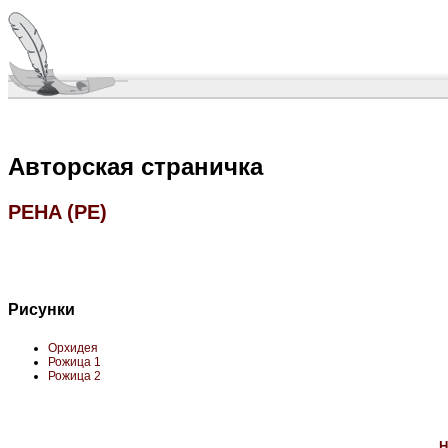
Авторская страничка
PEHA (PE)
Рисунки
Орхидея
Рожица 1
Рожица 2
Н