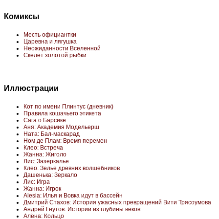
Комиксы
Месть официантки
Царевна и лягушка
Неожиданности Вселенной
Скелет золотой рыбки
Иллюстрации
Кот по имени Плинтус (дневник)
Правила кошачьего этикета
Сага о Барсике
Аня: Академия Модельерш
Ната: Бал-маскарад
Ном де Плам: Время перемен
Клео: Встреча
Жанна: Жиголо
Лис: Зазеркалье
Клео: Зелье древних волшебников
Дашенька: Зеркало
Лис: Игра
Жанна: Игрок
Alesia: Илья и Вовка идут в бассейн
Дмитрий Стахов: История ужасных превращений Вити Трясоумова
Андрей Гнутов: Истории из глубины веков
Алёна: Кольцо