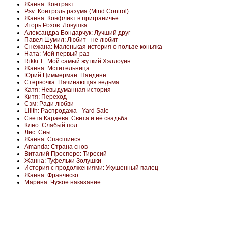
Жанна: Контракт
Psv: Контроль разума (Mind Control)
Жанна: Конфликт в приграничье
Игорь Розов: Ловушка
Александра Бондарчук: Лучший друг
Павел Шумил: Любит - не любит
Снежана: Маленькая история о пользе коньяка
Ната: Мой первый раз
Rikki T.: Мой самый жуткий Хэллоуин
Жанна: Мстительница
Юрий Циммерман: Наедине
Стервочка: Начинающая ведьма
Катя: Невыдуманная история
Китя: Переход
Сэм: Ради любви
Lilith: Распродажа - Yard Sale
Света Караева: Света и её свадьба
Клео: Слабый пол
Лис: Сны
Жанна: Спасшиеся
Amanda: Страна снов
Виталий Просперо: Тиресий
Жанна: Туфельки Золушки
История с продолжениями: Укушенный палец
Жанна: Франческо
Марина: Чужое наказание