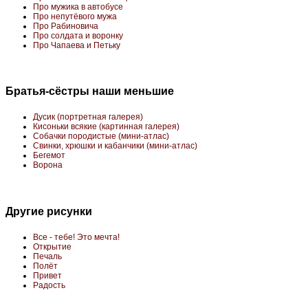
Про мужика в автобусе
Про непутёвого мужа
Про Рабиновича
Про солдата и воронку
Про Чапаева и Петьку
Братья-сёстры наши меньшие
Дусик (портретная галерея)
Кисоньки всякие (картинная галерея)
Собачки породистые (мини-атлас)
Свинки, хрюшки и кабанчики (мини-атлас)
Бегемот
Ворона
Другие рисунки
Все - тебе! Это мечта!
Открытие
Печаль
Полёт
Привет
Радость