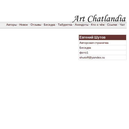
Авторы
·
Новое
·
Отзывы
·
Беседка
·
Табуретка
·
Анекдоты
·
Кто о чём
·
Ссылки
·
Чат
Евгений Шутов
Авторская страничка
Беседка
фото1
shutoff@yandex.ru