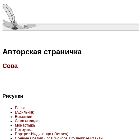
Авторская страничка
Сова
Рисунки
Бапка
Будильник
Высоцкий
Дама маладая
Монастырь
Петрушка
Портрет Иждивенца (Юстаса)
Сонные бредни Лося (Лойсо). Его дефки-мутанты