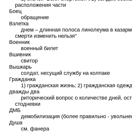
расположения части
Боец
обращение
Взлетка
днем – длинная полоса линолеума в казарме
смерти изменить нельзя"
Военник
военный билет
Вшивник
свитор
Вышкарь
солдат, несущий службу на колпаке
Гражданка
1) гражданская жизнь; 2) гражданская одежд
дважды два
риторический вопрос о количестве дней, ос
стодневки
ДМБ
демобилизация (более правильно - увольнен
Душа
см. фанера