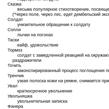
Сказка
весьма популярное стихотворение, посвящ
("Через поле, через лес, едет дембельский эксп
Солдат
унизительное обращение к солдату
Сопли
лычки на погонах
Таски
кайф, удовольствие
Тормоз
солдат с замедленной реакцией на окружа
раздражители
Точить
законспирированный процесс поглощения 
Тренчик
узкая полоска кожи на ремне, снимается пр
Увал
краткосрочное увольнение
Увольняшка
увольнительная записка
Фанера