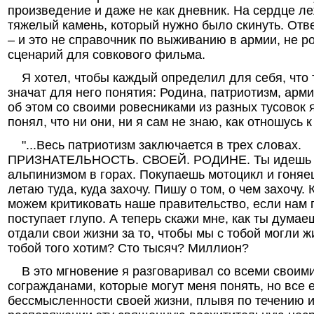
произведение и даже не как дневник. На сердце л
тяжелый камень, который нужно было скинуть. Отве
– и это не справочник по выживанию в армии, не р
сценарий для совкового фильма.
Я хотел, чтобы каждый определил для себя, что 
значат для него понятия: Родина, патриотизм, арм
об этом со своими ровесниками из разных тусовок 
понял, что ни они, ни я сам не знаю, как отношусь 
"...Весь патриотизм заключается в трех словах.
ПРИЗНАТЕЛЬНОСТЬ. СВОЕЙ. РОДИНЕ. Ты идешь 
альпинизмом в горах. Покупаешь мотоцикл и гоняе
летаю туда, куда захочу. Пишу о том, о чем захочу. 
можем критиковать наше правительство, если нам п
поступает глупо. А теперь скажи мне, как ты думае
отдали свои жизни за то, чтобы мы с тобой могли жи
тобой того хотим? Сто тысяч? Миллион?
В это мгновение я разговаривал со всеми свои
согражданами, которые могут меня понять, но все
бессмысленности своей жизни, плывя по течению и