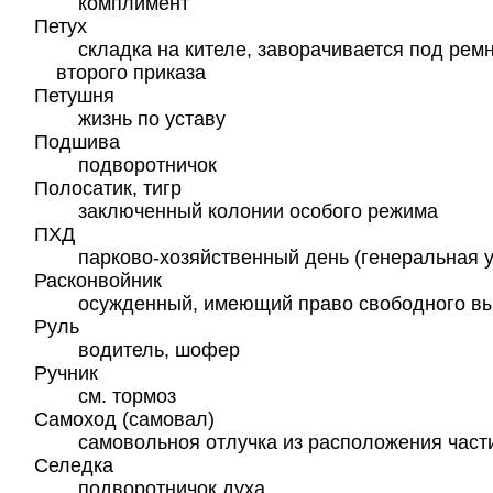
комплимент
Петух
складка на кителе, заворачивается под рем
второго приказа
Петушня
жизнь по уставу
Подшива
подворотничок
Полосатик, тигр
заключенный колонии особого режима
ПХД
парково-хозяйственный день (генеральная у
Расконвойник
осужденный, имеющий право свободного вы
Руль
водитель, шофер
Ручник
см. тормоз
Самоход (самовал)
самовольноя отлучка из расположения част
Селедка
подворотничок духа