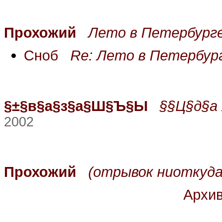
Прохожий
Лето в Петербург
Сноб
Re: Лето в Петербур
§±§в§а§з§а§Ш§Ъ§Ы
§­§Ц§д§
2002
Прохожий
(отрывок ниоткуда
Архи